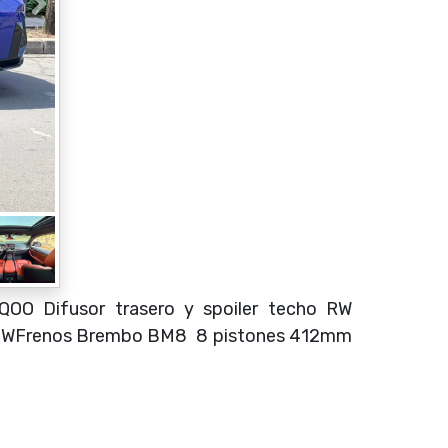
QOO Difusor trasero y spoiler techo RW
o BMWFrenos Brembo BM8 8 pistones 412mm